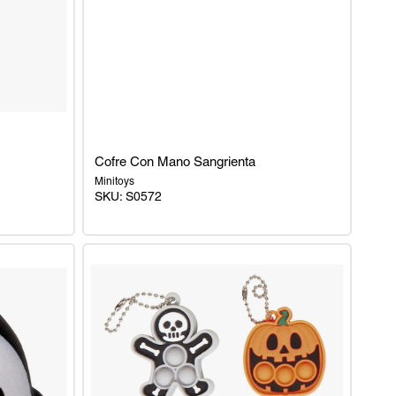
Cofre Con Mano Sangrienta
Minitoys
SKU: S0572
Cofre
Con
Mano
Sangrienta