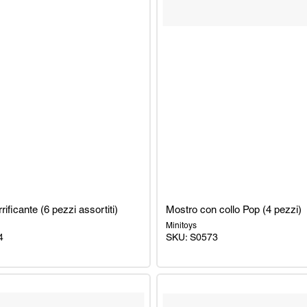
rificante (6 pezzi assortiti)
Mostro con collo Pop (4 pezzi)
Minitoys
4
SKU: S0573
Mostro
con
collo