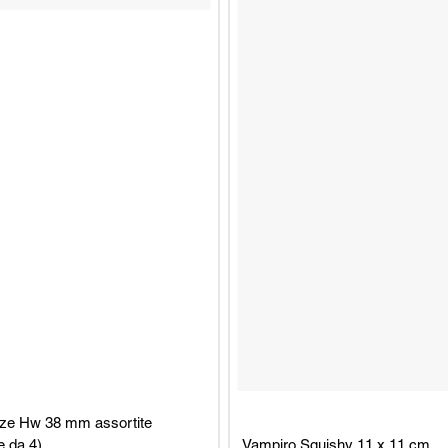
zze Hw 38 mm assortite
e da 4)
Vampiro Squishy 11 x 11 cm.