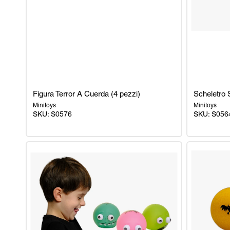
Figura Terror A Cuerda (4 pezzi)
Scheletro 
Minitoys
Minitoys
SKU: S0576
SKU: S056
Figura
Scheletro
Terror
Squishy
A
11
Cuerda
x
(4
11
pezzi)
cm.