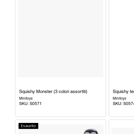
Squishy Monster (3 colori assortiti)
Squishy ter
Minitoys
Minitoys
SKU: S0571
SKU: S057
Squishy
Squishy
Monster
terrificante
Esaurito
(3
(6