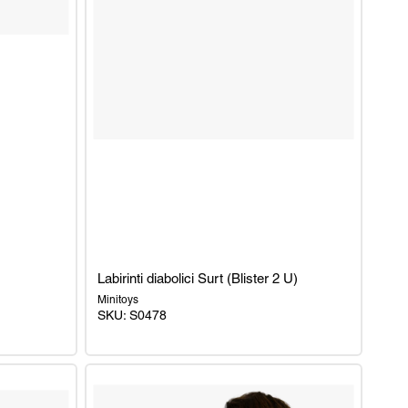
Labirinti diabolici Surt (Blister 2 U)
Minitoys
SKU: S0478
Labirinti
diabolici
Surt