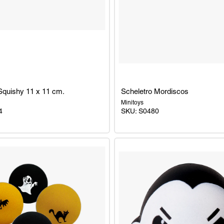
Squishy 11 x 11 cm.
Scheletro Mordiscos
Minitoys
4
SKU: S0480
Scheletro
Mordiscos