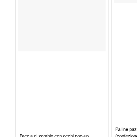
Palline pa
Faccia di zombie con occhi pop-up
(confezion