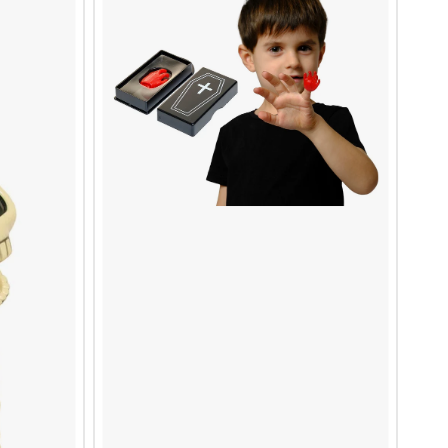
(Blister
2
U)