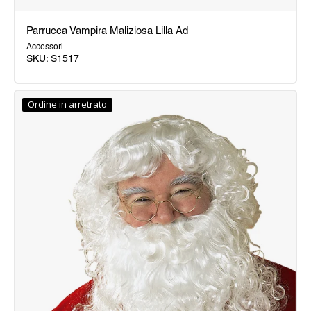
Parrucca Vampira Maliziosa Lilla Ad
Accessori
SKU: S1517
Parrucca
Vampira
Ordine in arretrato
Maliziosa
Lilla
Ad