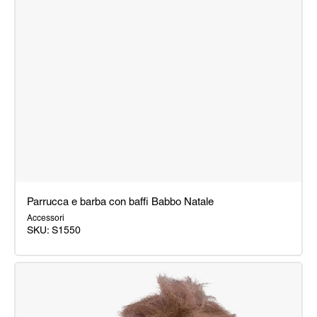
Parrucca e barba con baffi Babbo Natale
Accessori
SKU: S1550
Parrucca
e
barba
con
baffi