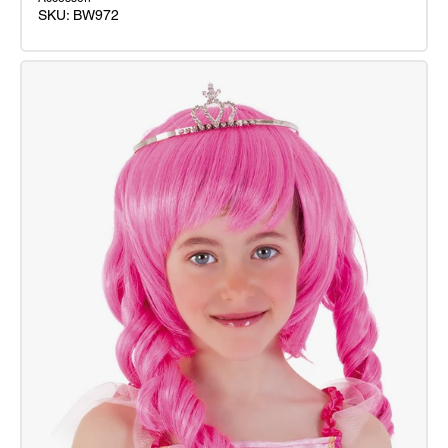
SKU: BW972
Parrucca
Chic
Blu