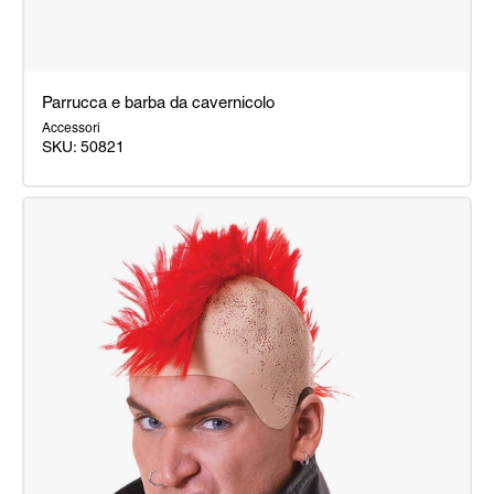
Parrucca e barba da cavernicolo
Accessori
SKU: 50821
Parrucca
e
barba
da
cavernicolo