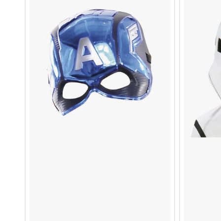
Shallow
America
Inf
Shallow
Inf