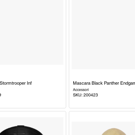
tormtrooper Inf
Mascara Black Panther Endgam
Accessori
9
SKU: 200423
Mascara
er
Black
Panther
Endgame
Inf