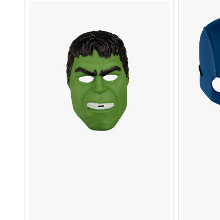
Man
Man
1/2
Avengers
Inf
Inf