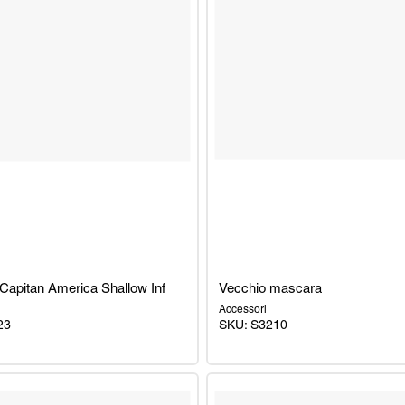
apitan America Shallow Inf
Vecchio mascara
Accessori
23
SKU: S3210
Vecchio
mascara