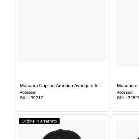
Mascara Capitan America Avengers Inf
Maschera S
Accessori
Accessori
SKU: 39217
SKU: 3252
Mascara
Maschera
Capitan
Stormtroop
Ordine in arretrato
America
Inf
Avengers
Inf