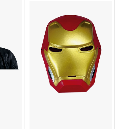
Man
Shallow
Inf