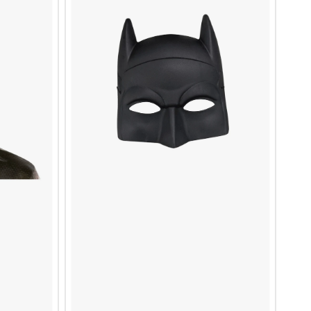
Man
Shallow
Inf