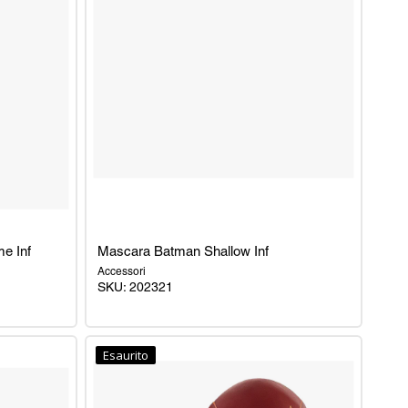
e Inf
Mascara Batman Shallow Inf
Accessori
SKU: 202321
Mascara
Batman
Esaurito
Shallow
Inf