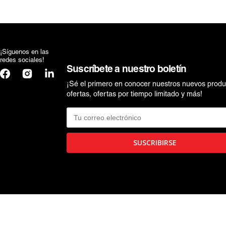
WEDNESDAY
TRANSFORMERS
WEDNESDAY
¡Síguenos en las
redes sociales!
Suscríbete a nuestro boletín
Facebook
Instagram
Translation
missing:
¡Sé el primero en conocer nuestros nuevos produ
es.general.social.links.linkedin
ofertas, ofertas por tiempo limitado y más!