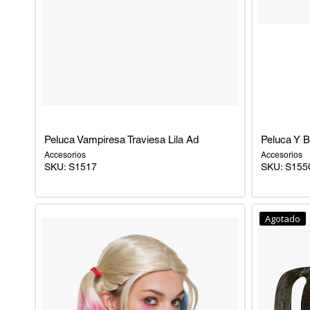
Peluca Vampiresa Traviesa Lila Ad
Peluca Y B
Accesorios
Accesorios
SKU:
S1517
SKU:
S155
Peluca
Peluca
Vampiresa
Y
Agotado
Traviesa
Barba
Lila
Con
Ad
Bigote
Papa
Noel