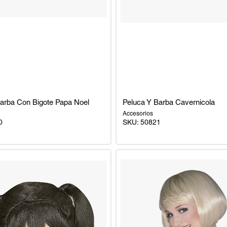
arba Con Bigote Papa Noel
Peluca Y Barba Cavernicola
Accesorios
0
SKU:
50821
Peluca
Y
Barba
Cavernicola