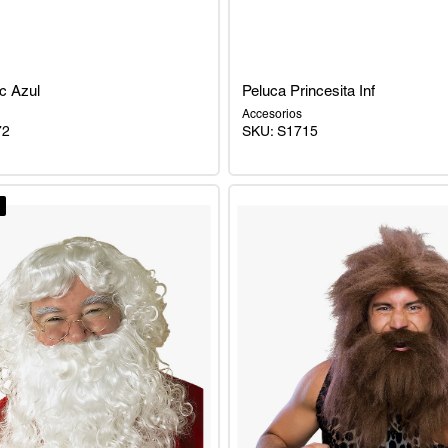
c Azul
Peluca Princesita Inf
Accesorios
72
SKU:
S1715
Peluca
Princesita
Inf