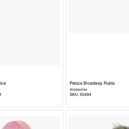
ica
Peluca Broadway Rubia
Accesorios
9
SKU:
50494
Peluca
Broadway
Rubia