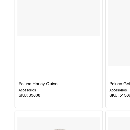
Peluca Harley Quinn
Peluca Got
Accesorios
Accesorios
SKU:
33608
SKU:
5136
Peluca
Peluca
Harley
Gotica
Quinn