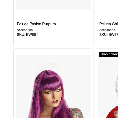
Peluca Pasion Purpura
Peluca Chi
Accesorios
Accesorios
SKU:
BW881
SKU:
BW9
Peluca
Peluca
Pasion
Chic
Backorder
Purpura
Azul