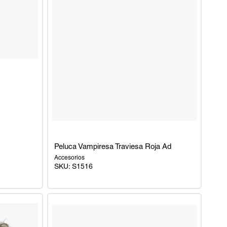
Peluca Vampiresa Traviesa Roja Ad
Accesorios
SKU:
S1516
Peluca
Vampiresa
Traviesa
Roja