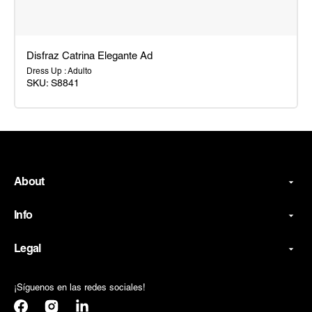
Disfraz Catrina Elegante Ad
Dress Up : Adulto
SKU:
S8841
Disfraz
Catrina
Elegante
Ad
About
Info
Legal
¡Síguenos en las redes sociales!
Facebook
Instagram
Translation