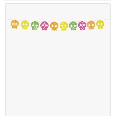
Máscara
Katrina
Con
Rosa
Y
Araña