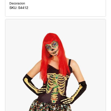
Decoracion
SKU:
S4412
Guirnalda
Katrinas
Fieltro