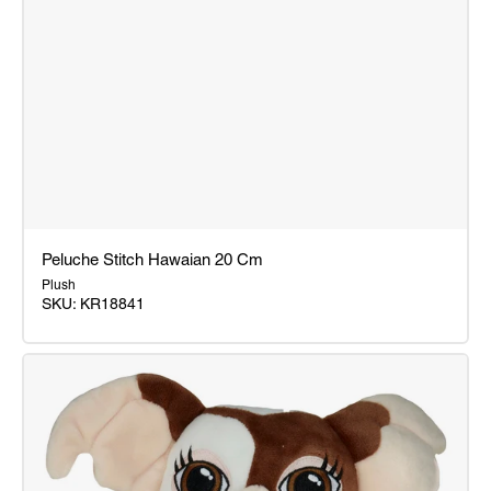
Peluche Stitch Hawaian 20 Cm
Plush
SKU:
KR18841
Peluche
Stitch
Hawaian
20
Cm