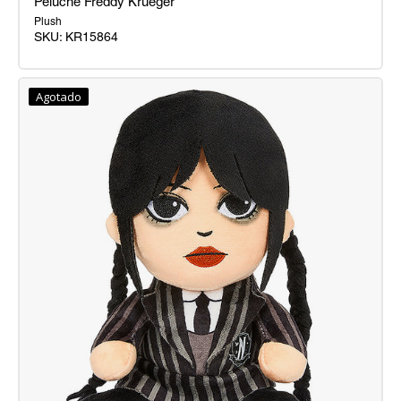
Peluche Freddy Krueger
Plush
SKU:
KR15864
Peluche
Freddy
Agotado
Krueger