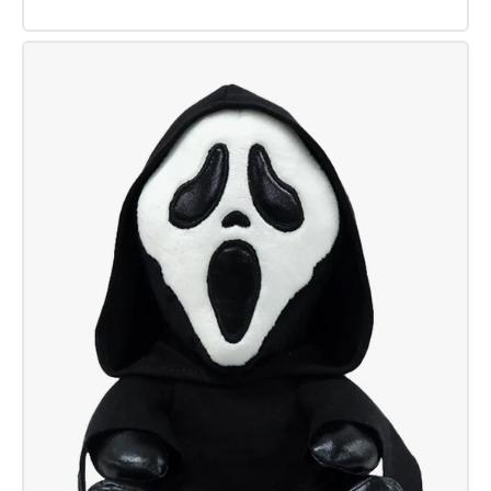
Peluche
Gremlins
Gizmo
Danzante
Sonido