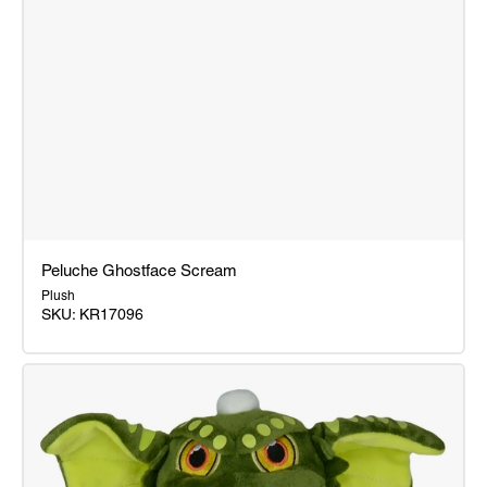
Peluche Ghostface Scream
Plush
SKU:
KR17096
Peluche
Ghostface
Scream