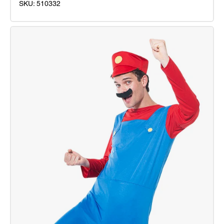
SKU:
510332
Disfraz
Super
Poli
Inf