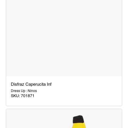
Disfraz Caperucita Inf
Dress Up : Ninos
SKU:
701871
Disfraz
Caperucita
Inf