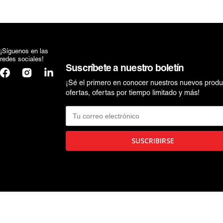
WEDNESDAY
TRANSFORMERS
WEDNESDAY
¡Síguenos en las
redes sociales!
Suscríbete a nuestro boletín
Facebook
Instagram
Translation
missing:
¡Sé el primero en conocer nuestros nuevos produ
es.general.social.links.linkedin
ofertas, ofertas por tiempo limitado y más!