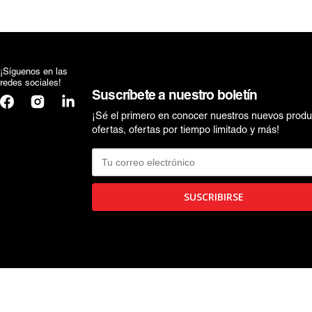
WEDNESDAY
TRANSFORMERS
WEDNESDAY
¡Síguenos en las
redes sociales!
Suscríbete a nuestro boletín
Facebook
Instagram
Translation
missing:
¡Sé el primero en conocer nuestros nuevos produ
es.general.social.links.linkedin
ofertas, ofertas por tiempo limitado y más!