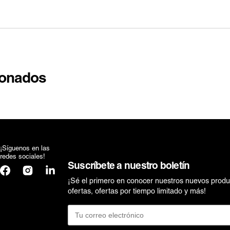
ionados
¡Síguenos en las
redes sociales!
Suscríbete a nuestro boletín
Facebook
Instagram
Translation
missing:
¡Sé el primero en conocer nuestros nuevos produ
es.general.social.links.linkedin
ofertas, ofertas por tiempo limitado y más!