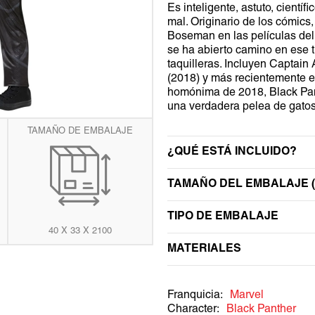
Es inteligente, astuto, científ
ta
WEDNESDAY
TRANSFORMERS
mal. Originario de los cómics
ería
Boseman en las películas del
WEDNESDAY
se ha abierto camino en ese 
taquilleras. Incluyen Captain 
(2018) y más recientemente e
homónima de 2018, Black Pant
una verdadera pelea de gatos
TAMAÑO DE EMBALAJE
¿QUÉ ESTÁ INCLUIDO?
TAMAÑO DEL EMBALAJE (
TIPO DE EMBALAJE
40 X 33 X 2100
MATERIALES
Franquicia:
Marvel
Character:
Black Panther