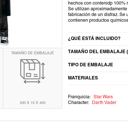
hechos con contenidp 100% re
ta
WEDNESDAY
TRANSFORMERS
Se utilizan aproximadamente 5
ería
fabricación de un disfraz. Se
WEDNESDAY
contienen productos químicos 
¿QUÉ ESTÁ INCLUIDO?
TAMAÑO DEL EMBALAJE (
TAMAÑO DE EMBALAJE
TIPO DE EMBALAJE
MATERIALES
Franquicia:
Star Wars
Character:
Darth Vader
330 X 15 X 400