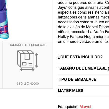
adquirió poderes de araña. 
ta
WEDNESDAY
TRANSFORMERS
Jays" consigue aliviar su con
ería
especiales como resistencia 
WEDNESDAY
lanzadores de telarañas mec
necesitados como su buen ami
de televisión de Marvel Disn
niños preescolar. La Araña F
Hulk y Pantera Negra mientras
en un héroe verdaderamente i
TAMAÑO DE EMBALAJE
¿QUÉ ESTÁ INCLUIDO?
TAMAÑO DEL EMBALAJE (
TIPO DE EMBALAJE
33 X 2 X 40000
MATERIALES
Franquicia:
Marvel