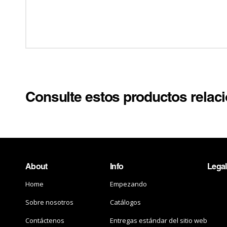
Consulte estos productos relac
About
Info
Legal
Home
Empezando
Sobre nosotros
Catálogos
Contáctenos
Entregas estándar del sitio web