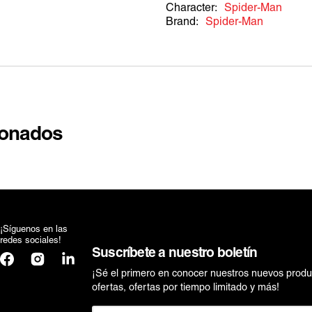
Character:
Spider-Man
Brand:
Spider-Man
ionados
¡Síguenos en las
redes sociales!
Suscríbete a nuestro boletín
Facebook
Instagram
Translation
missing:
¡Sé el primero en conocer nuestros nuevos produ
es.general.social.links.linkedin
ofertas, ofertas por tiempo limitado y más!