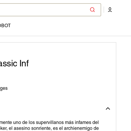
OBOT
ssic Inf
ages
emente uno de los supervillanos más infames del
er, el asesino sonriente, es el archienemigo de