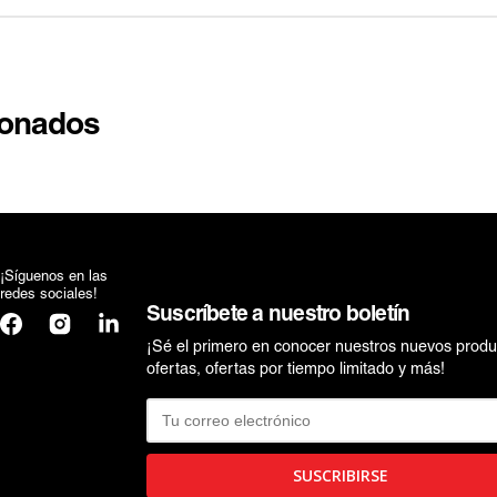
ionados
¡Síguenos en las
redes sociales!
Suscríbete a nuestro boletín
Facebook
Instagram
Translation
missing:
¡Sé el primero en conocer nuestros nuevos produ
es.general.social.links.linkedin
ofertas, ofertas por tiempo limitado y más!