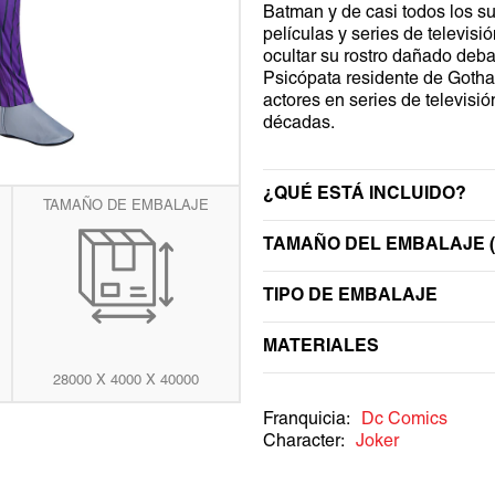
Batman y de casi todos los 
ta
WEDNESDAY
TRANSFORMERS
películas y series de televisi
ería
ocultar su rostro dañado debaj
WEDNESDAY
Psicópata residente de Gotham
actores en series de televisi
décadas.
¿QUÉ ESTÁ INCLUIDO?
TAMAÑO DE EMBALAJE
TAMAÑO DEL EMBALAJE (
TIPO DE EMBALAJE
MATERIALES
28000 X 4000 X 40000
Franquicia:
Dc Comics
Character:
Joker