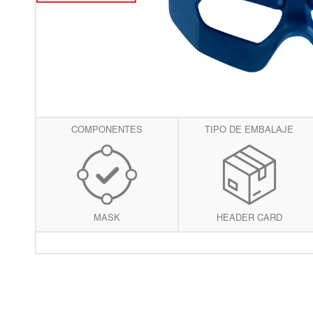
vis
de
gal
COMPONENTES
TIPO DE EMBALAJE
MASK
HEADER CARD