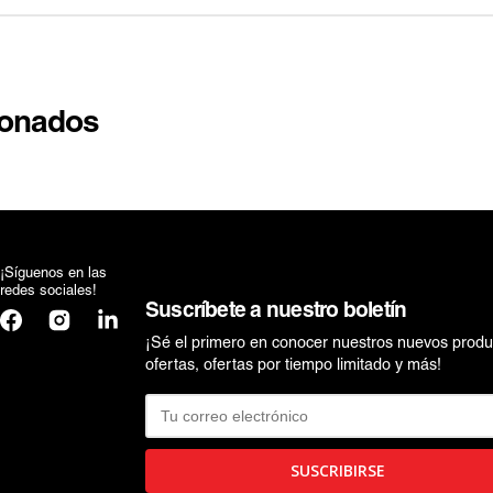
ionados
¡Síguenos en las
redes sociales!
Suscríbete a nuestro boletín
Facebook
Instagram
Translation
missing:
¡Sé el primero en conocer nuestros nuevos produ
es.general.social.links.linkedin
ofertas, ofertas por tiempo limitado y más!