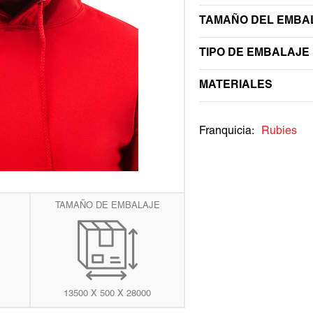
elemento
multimedia
WEDNESDAY
TRANSFORMERS
TAMAÑO DEL EMBAL
1
en
WEDNESDAY
vista
TIPO DE EMBALAJE
de
galería
MATERIALES
Franquicia:
Rubies
TAMAÑO DE EMBALAJE
13500 X 500 X 28000