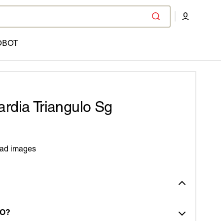
OBOT
rdia Triangulo Sg
ad images
DO?
Abrir