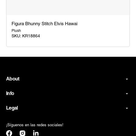
Figura Bhunny Stitch Elvis Hawai
Plush
SKU:
KR18864
Figura
Bhunny
Stitch
Elvis
Hawai
About
Info
Legal
¡Síguenos en las redes sociales!
Facebook
Instagram
Translation