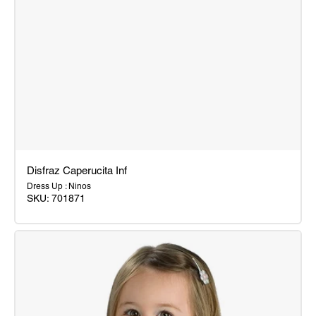
Disfraz Caperucita Inf
Dress Up : Ninos
SKU:
701871
Disfraz
Caperucita
Inf