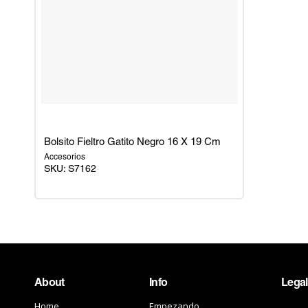
Bolsito Fieltro Gatito Negro 16 X 19 Cm
Accesorios
SKU:
S7162
Bolsito
Fieltro
Gatito
Negro
16
X
About
Info
Legal
19
Cm
Home
Empezando