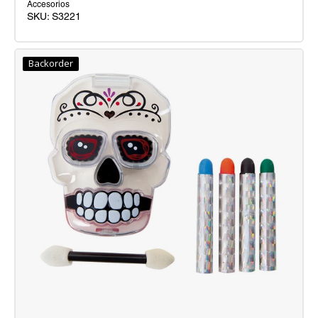
Accesorios
SKU:
S3221
Mascara
Catrina
Backorder
Misteriosa