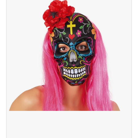
De
Los
Muertos
Ad