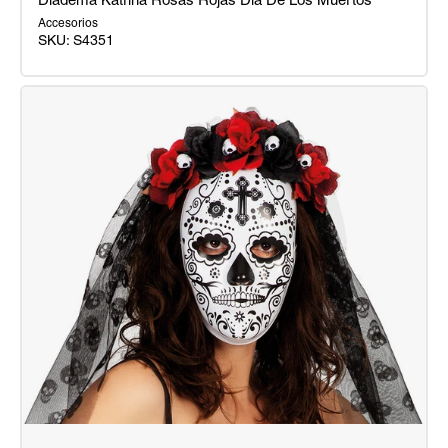
Diadema Katrina Rosas Rojas Dia De Los Muertos
Accesorios
SKU:
S4351
Diadema
Katrina
Rosas
Rojas
Dia
De
Los
Muertos