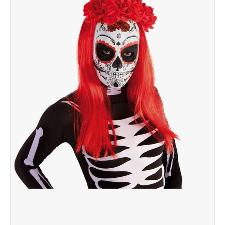
Katrina
Rosas
Colores
Dia
De
Los
Muertos