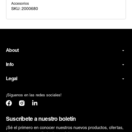
Accesorios
SKU:
2000680
Mascara
Michelangelo
Tmnt
Inf
About
Info
Legal
¡Síguenos en las redes sociales!
Facebook
Instagram
Translation
missing:
es.general.social.links.linkedin
Suscríbete a nuestro boletín
¡Sé el primero en conocer nuestros nuevos productos, ofertas,