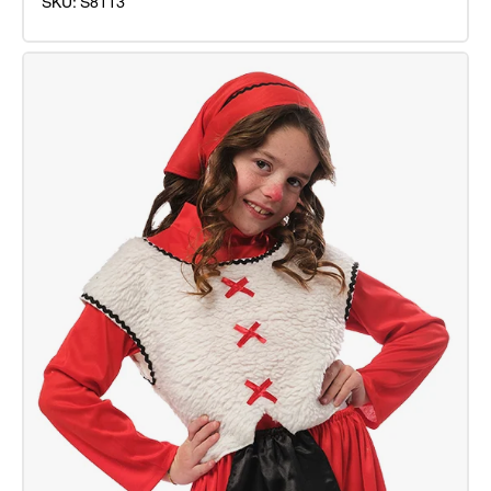
SKU:
S8113
Disfraz
Pastorcillo
Inf