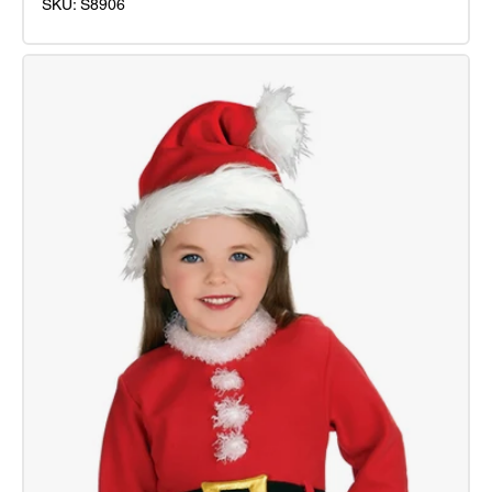
SKU:
S8906
Disfraz
Papa
Noel
Luxe
Inf