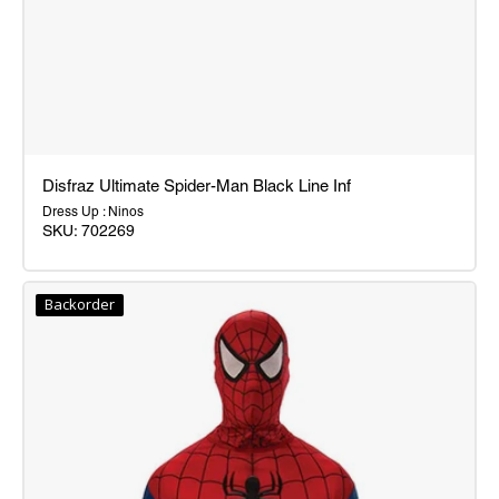
Disfraz Ultimate Spider-Man Black Line Inf
Dress Up : Ninos
SKU:
702269
Disfraz
Ultimate
Backorder
Spider-
Man
Black
Line
Inf