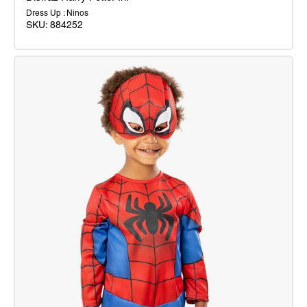
Dress Up : Ninos
SKU:
884252
Disfraz
Harry
Potter
Inf