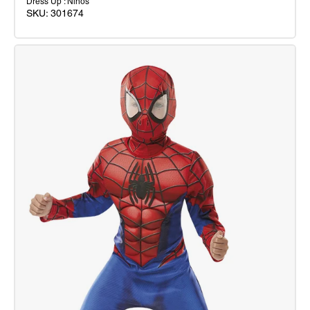
Dress Up : Ninos
SKU:
301674
Disfraz
Spidey
Classic
Inf