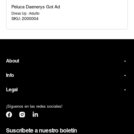
Peluca Daenerys Got Ad
Dress Up : Adulto
SKU:
2000004
Peluca
Daenerys
Got
Ad
About
Info
Legal
¡Síguenos en las redes sociales!
Facebook
Instagram
Translation
missing:
es.general.social.links.linkedin
Suscríbete a nuestro boletín