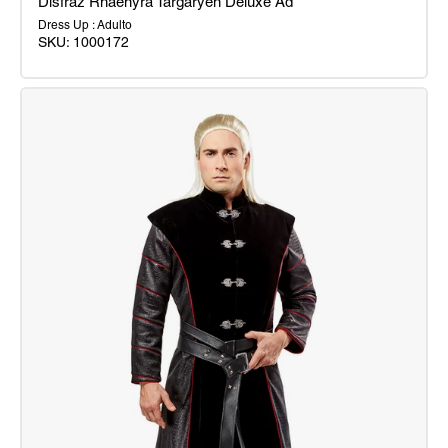
Disfraz Rhaenyra Targaryen Deluxe Ad
Dress Up : Adulto
SKU:
1000172
Disfraz
Rhaenyra
Targaryen
Deluxe
Ad