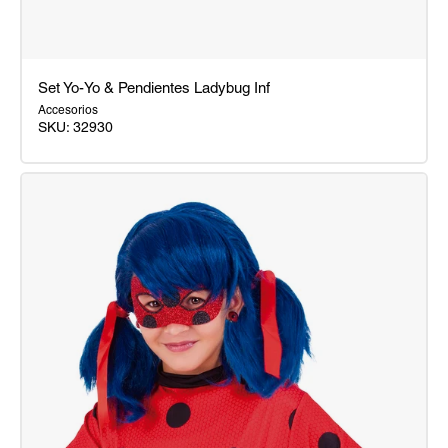
Set Yo-Yo & Pendientes Ladybug Inf
Accesorios
SKU:
32930
Set
Yo-
Yo
&
Pendientes
Ladybug
Inf