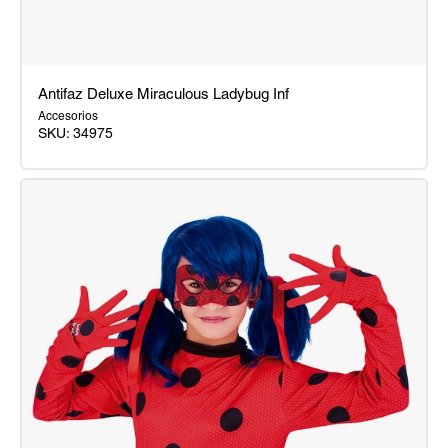
Antifaz Deluxe Miraculous Ladybug Inf
Accesorios
SKU:
34975
Antifaz
Deluxe
Miraculous
Ladybug
Inf