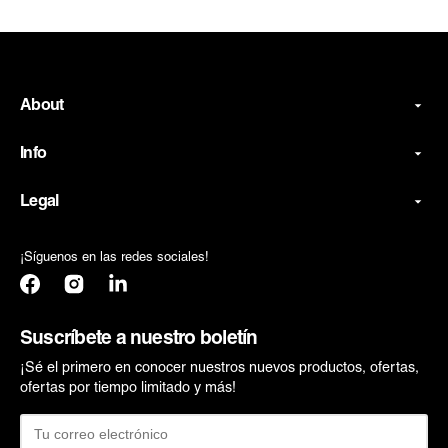
Peluca
Miraculous
Ladybug
Inf
About
Info
Legal
¡Síguenos en las redes sociales!
Facebook
Instagram
Translation
missing:
es.general.social.links.linkedin
Suscríbete a nuestro boletín
¡Sé el primero en conocer nuestros nuevos productos, ofertas,
ofertas por tiempo limitado y más!