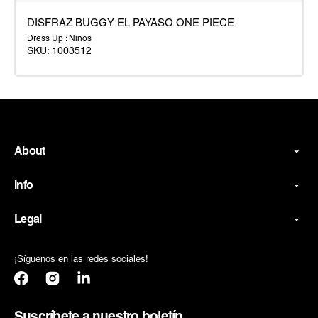
DISFRAZ BUGGY EL PAYASO ONE PIECE
Dress Up : Ninos
SKU:
1003512
DISFRAZ
BUGGY
EL
PAYASO
ONE
About
PIECE
Info
Legal
¡Síguenos en las redes sociales!
Facebook
Instagram
Translation
missing:
es.general.social.links.linkedin
Suscríbete a nuestro boletín