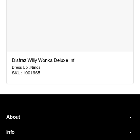
Disfraz Willy Wonka Deluxe Inf
Dress Up : Ninos
SKU:
1001965
Disfraz
Willy
Wonka
Deluxe
Inf
About
Info