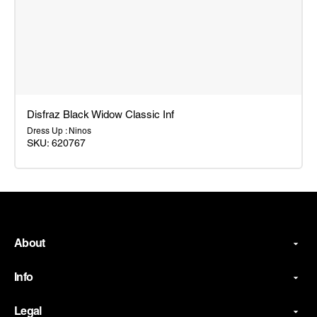
Disfraz Black Widow Classic Inf
Dress Up : Ninos
SKU:
620767
Disfraz
Black
Widow
Classic
Inf
About
Info
Legal