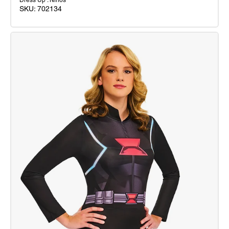
Dress Up : Ninos
SKU:
702134
Disfraz
Black
Widow
Movie
Classic
Inf